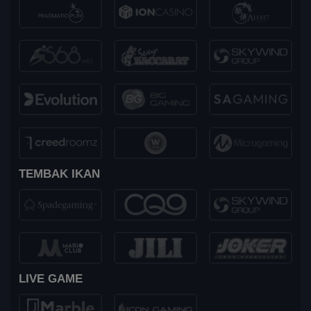
TEMBAK IKAN
LIVE GAME