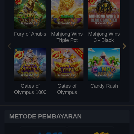
Fury of Anubis
Mahjong Wins
Mahjong Wins
S
Triple Pot
3 - Black
Pri
Scatter
Gates of
Gates of
Candy Rush
Olympus 1000
Olympus
Bon
Super Scatter
METODE PEMBAYARAN