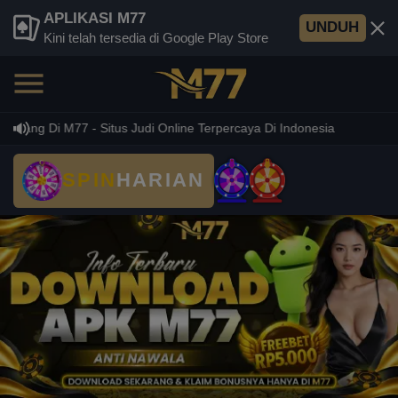
APLIKASI M77
UNDUH
Kini telah tersedia di Google Play Store
tang Di M77 - Situs Judi Online Terpercaya Di Indonesia
SPIN
HARIAN