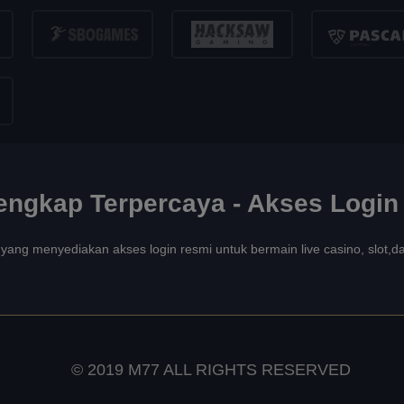
engkap Terpercaya - Akses Login
ang menyediakan akses login resmi untuk bermain live casino, slot,dan 
© 2019 M77 ALL RIGHTS RESERVED