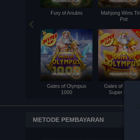
Fury of Anubis
Mahjong Wins Tri
Pot
Gates of Olympus
Gates of Olymp
1000
Super Scatter
METODE PEMBAYARAN