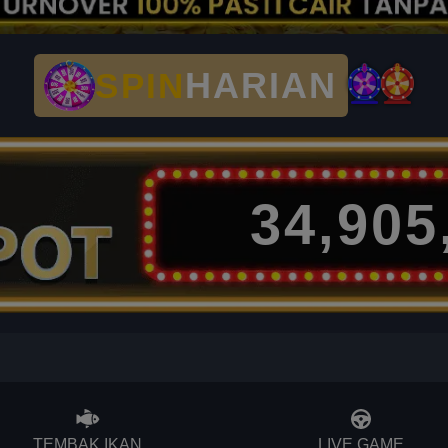
HARIAN
SPIN
3
4
,
9
0
5
LIVE GAME
OTHERS