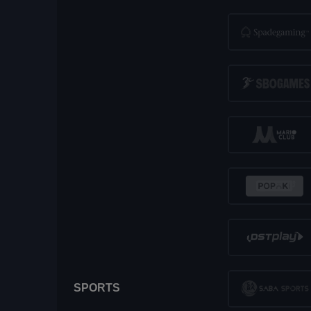
SPORTS