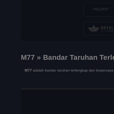
M77 » Bandar Taruhan Terl
M77
adalah bandar taruhan terlengkap dan terpercaya y