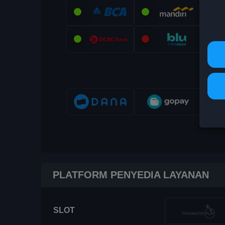
PLATFORM PENYEDIA LAYANAN
SLOT