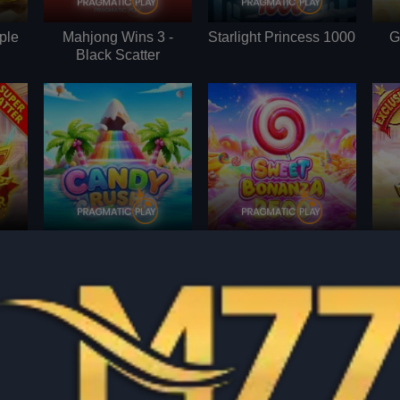
ple
Mahjong Wins 3 -
Starlight Princess 1000
G
Black Scatter
us
Candy Rush
Sweet Bonanza 2500
Ga