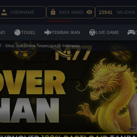
Lupa Kata Sandi ?
NO
TOGEL
TEMBAK IKAN
LIVE GAME
ine Terpercaya Di Indonesia