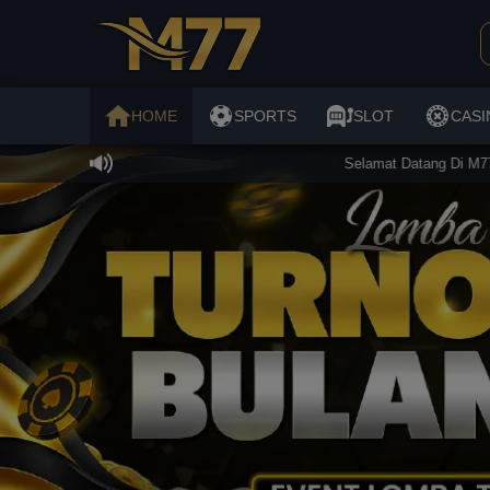
HOME
SPORTS
SLOT
CASI
Selamat Datang Di M77 - Situs Judi Onl