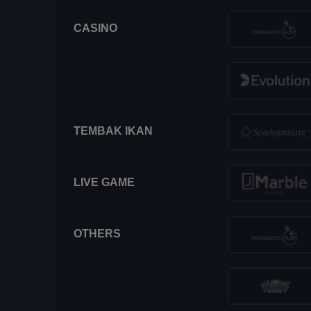
CASINO
TEMBAK IKAN
LIVE GAME
OTHERS