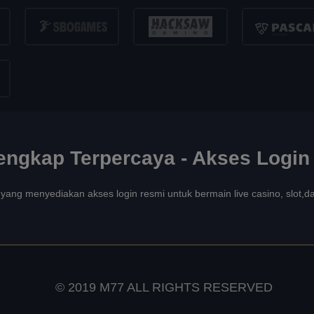
engkap Terpercaya - Akses Login
ang menyediakan akses login resmi untuk bermain live casino, slot,dan 
© 2019 M77 ALL RIGHTS RESERVED