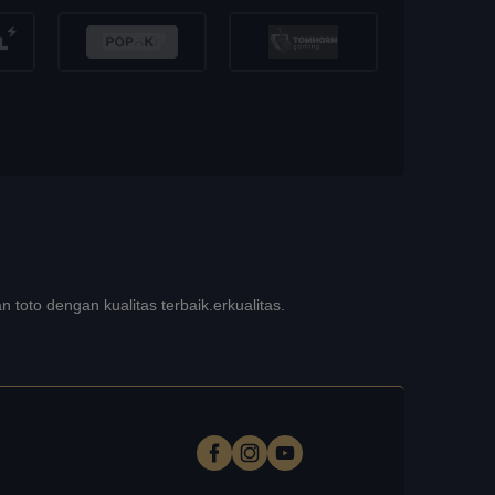
toto dengan kualitas terbaik.erkualitas.