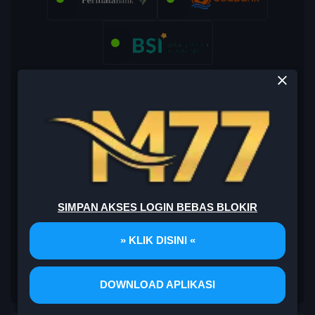
SIMPAN AKSES LOGIN BEBAS BLOKIR
» KLIK DISINI «
DOWNLOAD APLIKASI