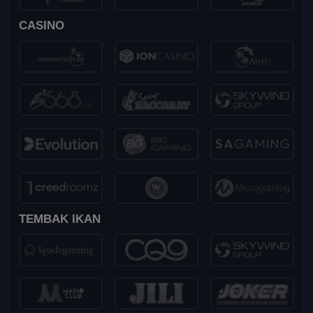
CASINO
TEMBAK IKAN