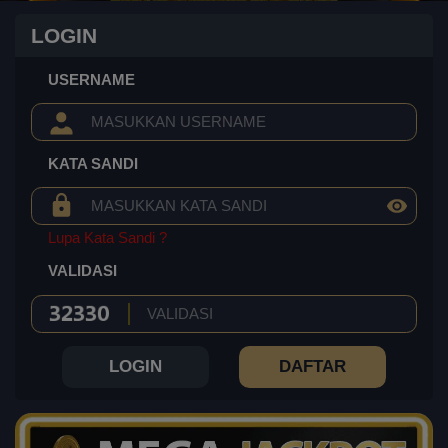
LOGIN
USERNAME
KATA SANDI
Lupa Kata Sandi ?
VALIDASI
LOGIN
DAFTAR