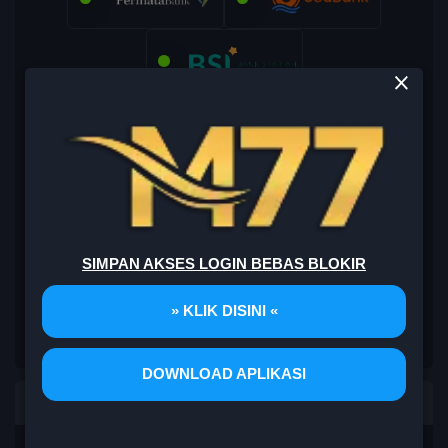
SIMPAN AKSES LOGIN BEBAS BLOKIR
» KLIK DISINI «
DOWNLOAD APLIKASI
PLATFORM PENYEDIA LAYANAN