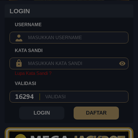
LOGIN
USERNAME
KATA SANDI
Lupa Kata Sandi ?
VALIDASI
LOGIN
DAFTAR