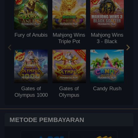
Fury of Anubis
Mahjong Wins
Mahjong Wins
S
Triple Pot
3 - Black
Pri
Scatter
Gates of
Gates of
Candy Rush
Olympus 1000
Olympus
Bon
Super Scatter
METODE PEMBAYARAN