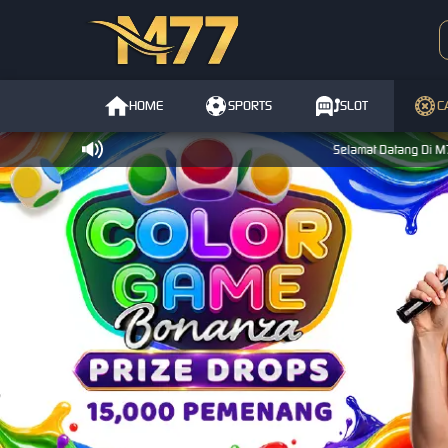
HOME
SPORTS
SLOT
C
Selamat Datang Di M77 - Situs Jud