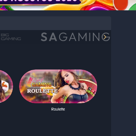
Roulette