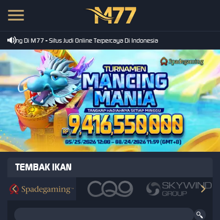
tang Di M77 - Situs Judi Online Terpercaya Di Indonesia
TEMBAK IKAN