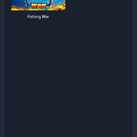
Fishing War