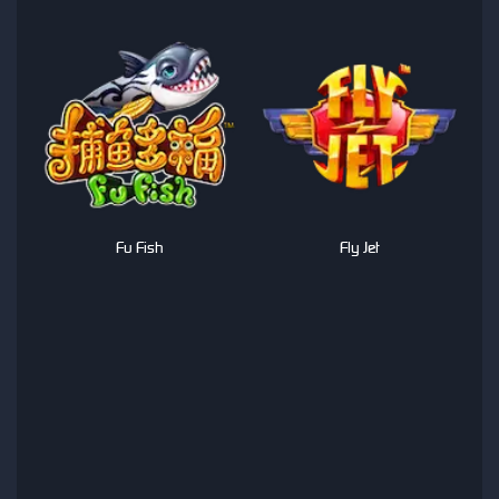
Fu Fish
Fly Jet