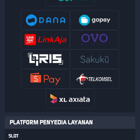
PLATFORM PENYEDIA LAYANAN
SLOT