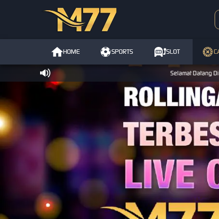
HOME
SPORTS
SLOT
C
Selamat Datang Di M77 - Situs J