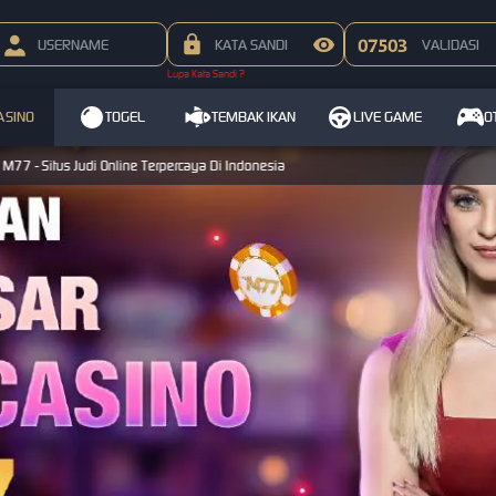
Lupa Kata Sandi ?
ASINO
TOGEL
TEMBAK IKAN
LIVE GAME
O
udi Online Terpercaya Di Indonesia