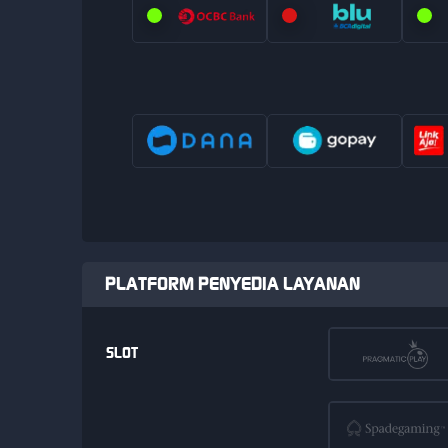
PLATFORM PENYEDIA LAYANAN
SLOT