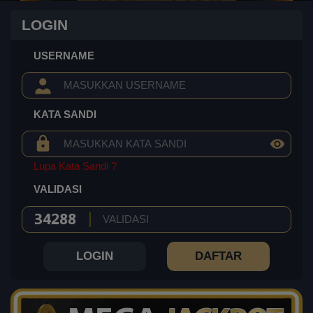
LOGIN
USERNAME
KATA SANDI
Lupa Kata Sandi ?
VALIDASI
LOGIN
DAFTAR