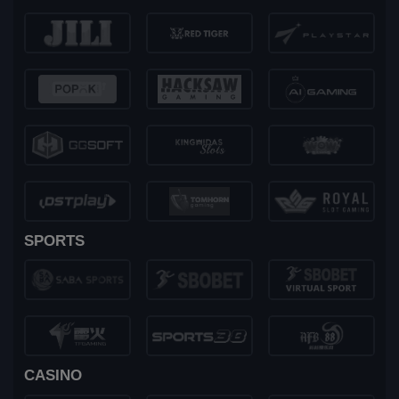
SPORTS
CASINO