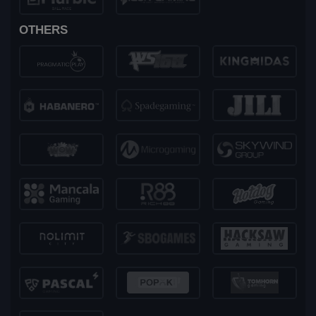
OTHERS